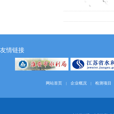
友情链接
网站首页
企业概况
检测项目
|
|