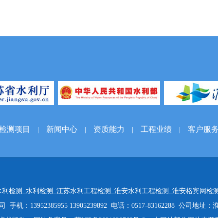
检测项目
新闻中心
资质能力
工程业绩
客户服
|
|
|
|
水利检测
_
水利检测
_
江苏水利工程检测
_
淮安水利工程检测
_
淮安格宾网检
：13952385955 13905239892 电话：0517-83162288 公