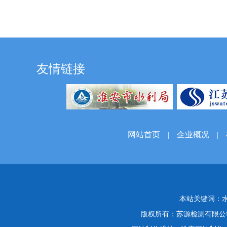
友情链接
网站首页
企业概况
|
|
本站关键词：
版权所有：苏源检测有限公司 手机