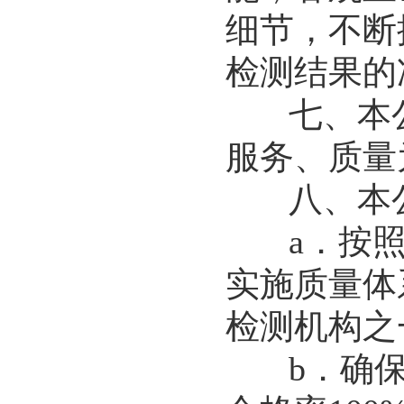
细节，不断
检测结果的
七、本公
服务、质量
八、本公
a．按照
实施质量体
检测机构之
b．确保：