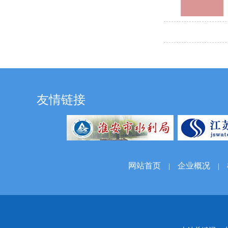
友情链接
网站首页
企业概况
|
|