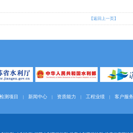
【返回上一页】
检测项目
新闻中心
资质能力
工程业绩
客户服
|
|
|
|