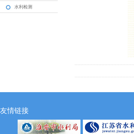
水利检测
友情链接