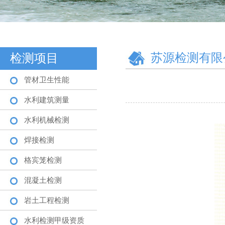
苏源检测有限
检测项目
管材卫生性能
水利建筑测量
水利机械检测
焊接检测
格宾笼检测
混凝土检测
岩土工程检测
水利检测甲级资质