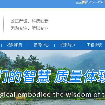
检测项目
新闻中心
资质能力
工程业绩
|
|
|
|