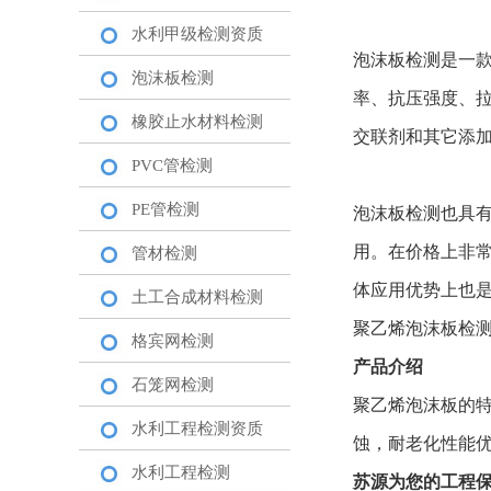
水利甲级检测资质
泡沫板检测是一
泡沫板检测
率、抗压强度、拉
橡胶止水材料检测
交联剂和其它添
PVC管检测
PE管检测
泡沫板检测也具
用。在价格上非
管材检测
体应用优势上也
土工合成材料检测
聚乙烯泡沫板检
格宾网检测
产品介绍
石笼网检测
聚乙烯泡沫板的
水利工程检测资质
蚀，耐老化性能
水利工程检测
苏源为您的工程