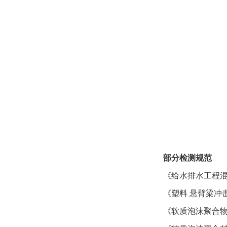
部分检测规范
《给水排水工程混凝
《塑料 悬臂梁冲击强
《软质泡沫聚合物材