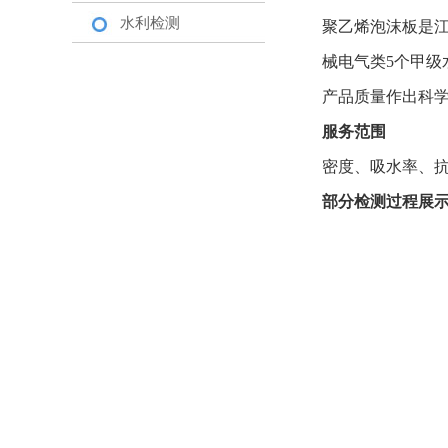
水利检测
聚乙烯泡沫板是
械电气类5个甲
产品质量作出科
服务范围
密度、吸水率、抗
部分检测过程展