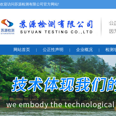
欢迎访问苏源检测有限公司官方网站!
网站首页
公正性声明
企业概况
检测
|
|
|