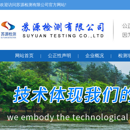
欢迎访问苏源检测有限公司官方网站!
网站首页
公正性声明
企业概况
检测
|
|
|